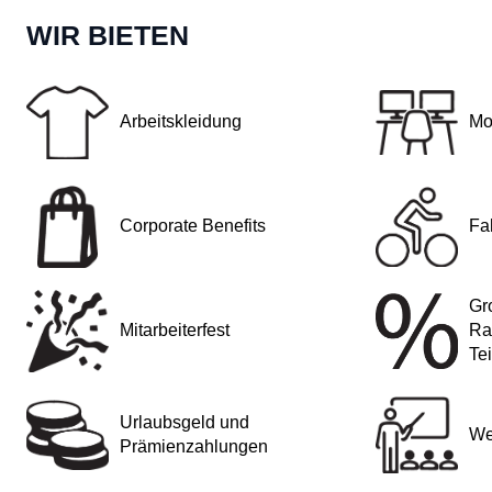
WIR BIETEN
Arbeitskleidung
Mo
Corporate Benefits
Fa
Gr
Mitarbeiterfest
Ra
Te
Urlaubsgeld und
We
Prämienzahlungen