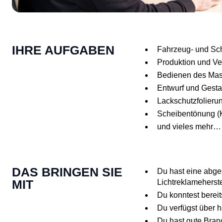
IHRE AUFGABEN
Fahrzeug- und Sch
Produktion und Ve
Bedienen des Mas
Entwurf und Gest
Lackschutzfolieru
Scheibentönung (K
und vieles mehr…
DAS BRINGEN SIE
Du hast eine abge
MIT
Lichtreklameherste
Du konntest berei
Du verfügst über 
Du hast gute Bran