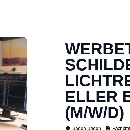
WERBET
SCHILD
LICHTR
ELLER 
(M/W/D)
Baden-Baden
Fachkräf